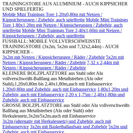
TRAININGSTORE AUS ALUMINIUM - AUCH KIPPSICHER
UND SPIELFERTIG
Mobile Mini Trainings Tore 1,20x0,80m mit Netzen /
Kippsicherungen / Zubehör, auch spielfertig
Mobile Mini Trainings
Tore 1,80x1,20m mit Netzen / Kippsicherungen / Zubehör, auch
spielfertig
Mobile Mini Trainings Tore 2,40x1,60m mit Netzen /
Kippsicherungen / Zubehör, auch spielfertig
FUSSBALL: MOBILE VOLLVERSCHWEISSTE
TRAININGSTORE (3x2m, 5x2m und 7,32x2,44m) - AUCH
KIPPSICHER -
3x2m mit Netzen / Kippsicherungen / Räder / Zubehör
5x2m mit
Netzen / Kippsicherungen / Räder / Zubehör
7,32 x 2,44m mit
Netzen / Kippsicherungen / Räder / Zubehör
KLEINERE BOLZPLATZTORE aus Stahl oder Alu
vollverschweißt-Ballfang aus Metallstreben (Alu oder
Stahl),1,20x0,80m bis 2,40x1,80m,auch mit Einbauservice
1,20x0,80m und Zubehör, auch mit Einbauservice
1,80x1,20m und
Zubehör, auch mit Einbauservice
2,20 x 1,75m / 2,40x1,80m und
Zubehör, auch mit Einbauservice
GROSSE BOLZPLATZTORE aus Stahl oder Alu vollverschweißt-
Ballfang aus Metallstreben (Alu oder Stahl) oder
Herkulesnetz,3x2m/5x2m,auch mit Einbauservice
3x2m (alternativ mit Herkulesnetz) und Zubehör, auch mit
Einbauservice
3x2m mit Basketballaufsatz und Zubehör
5x2m und
Zubehör, auch mit Einbauservice