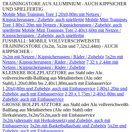
TRAININGSTORE AUS ALUMINIUM - AUCH KIPPSICHER
UND SPIELFERTIG
Mobile Mini Trainings Tore 1,20x0,80m mit Netzen /
Kippsicherungen / Zubehör, auch spielfertig
Mobile Mini Trainings
Tore 1,80x1,20m mit Netzen / Kippsicherungen / Zubehör, auch
spielfertig
Mobile Mini Trainings Tore 2,40x1,60m mit Netzen /
Kippsicherungen / Zubehör, auch spielfertig
FUSSBALL: MOBILE VOLLVERSCHWEISSTE
TRAININGSTORE (3x2m, 5x2m und 7,32x2,44m) - AUCH
KIPPSICHER -
3x2m mit Netzen / Kippsicherungen / Räder / Zubehör
5x2m mit
Netzen / Kippsicherungen / Räder / Zubehör
7,32 x 2,44m mit
Netzen / Kippsicherungen / Räder / Zubehör
KLEINERE BOLZPLATZTORE aus Stahl oder Alu
vollverschweißt-Ballfang aus Metallstreben (Alu oder
Stahl),1,20x0,80m bis 2,40x1,80m,auch mit Einbauservice
1,20x0,80m und Zubehör, auch mit Einbauservice
1,80x1,20m und
Zubehör, auch mit Einbauservice
2,20 x 1,75m / 2,40x1,80m und
Zubehör, auch mit Einbauservice
GROSSE BOLZPLATZTORE aus Stahl oder Alu vollverschweißt-
Ballfang aus Metallstreben (Alu oder Stahl) oder
Herkulesnetz,3x2m/5x2m,auch mit Einbauservice
3x2m (alternativ mit Herkulesnetz) und Zubehör, auch mit
Einbauservice
3x2m mit Basketballaufsatz und Zubehör
5x2m und
Zubehör, auch mit Einbauservice