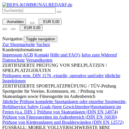
Anmelden
EUR 0,00
EUR 0,00
Navigation
Toggle navigation
Zur Shopstartseite
Suchen
Kundeninformationen
Impressum
AGB
Kontakt
Hilfe und FAQ's
Infos zum Widerruf
Datenschutz
Versandkosten
ZERTIFIZIERTE PRÜFUNG VON SPIELPLÄTZEN /
SPIELPLATZGERÄTEN
Prüfungen gem. DIN 1176 -visuelle, operative und/oder jährliche
Inspektionen
ZERTIFIZIERTE SPORTPLATZPRÜFUNG / TÜV-Prüfung
Sportgeräte für Vereine, Kommunen, etc. / Prüfung von
Skateanlagen sowie Fitnessgeräte im Außenbereich
Jährliche Prüfung komplette Sportanlagen oder einzelne Sportgeräte,
Befüllservice Safety Goals (leere Gewichtsrohre)Sportanlagen im
Freien (u.a. DIN 1
Prüfung von Skateanlagen (DIN EN 14974)
Prüfung von Fitnessgeräten im Außenbereich (DIN EN 16630)
Prüfung von Kletteranlagen und Boulderwänden (DIN EN 12572)
FUSSBALL: MOBILE VOLLVERSCHWEISSTE MINI