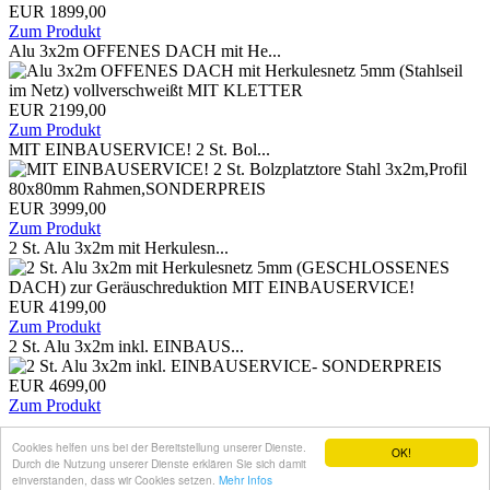
EUR 1899,00
Zum Produkt
Alu 3x2m OFFENES DACH mit He...
EUR 2199,00
Zum Produkt
MIT EINBAUSERVICE! 2 St. Bol...
EUR 3999,00
Zum Produkt
2 St. Alu 3x2m mit Herkulesn...
EUR 4199,00
Zum Produkt
2 St. Alu 3x2m inkl. EINBAUS...
EUR 4699,00
Zum Produkt
www.bepa-spielgeräte.de
Cookies helfen uns bei der Bereitstellung unserer Dienste.
OK!
Durch die Nutzung unserer Dienste erklären Sie sich damit
2007-2017
Shops-Mieten.com
einverstanden, dass wir Cookies setzen.
Mehr Infos