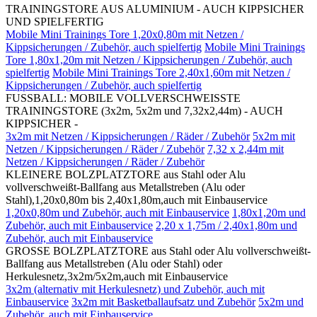
TRAININGSTORE AUS ALUMINIUM - AUCH KIPPSICHER
UND SPIELFERTIG
Mobile Mini Trainings Tore 1,20x0,80m mit Netzen /
Kippsicherungen / Zubehör, auch spielfertig
Mobile Mini Trainings
Tore 1,80x1,20m mit Netzen / Kippsicherungen / Zubehör, auch
spielfertig
Mobile Mini Trainings Tore 2,40x1,60m mit Netzen /
Kippsicherungen / Zubehör, auch spielfertig
FUSSBALL: MOBILE VOLLVERSCHWEISSTE
TRAININGSTORE (3x2m, 5x2m und 7,32x2,44m) - AUCH
KIPPSICHER -
3x2m mit Netzen / Kippsicherungen / Räder / Zubehör
5x2m mit
Netzen / Kippsicherungen / Räder / Zubehör
7,32 x 2,44m mit
Netzen / Kippsicherungen / Räder / Zubehör
KLEINERE BOLZPLATZTORE aus Stahl oder Alu
vollverschweißt-Ballfang aus Metallstreben (Alu oder
Stahl),1,20x0,80m bis 2,40x1,80m,auch mit Einbauservice
1,20x0,80m und Zubehör, auch mit Einbauservice
1,80x1,20m und
Zubehör, auch mit Einbauservice
2,20 x 1,75m / 2,40x1,80m und
Zubehör, auch mit Einbauservice
GROSSE BOLZPLATZTORE aus Stahl oder Alu vollverschweißt-
Ballfang aus Metallstreben (Alu oder Stahl) oder
Herkulesnetz,3x2m/5x2m,auch mit Einbauservice
3x2m (alternativ mit Herkulesnetz) und Zubehör, auch mit
Einbauservice
3x2m mit Basketballaufsatz und Zubehör
5x2m und
Zubehör, auch mit Einbauservice