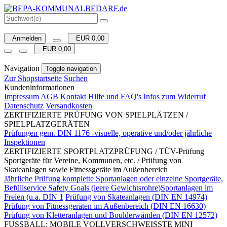
Anmelden
EUR 0,00
EUR 0,00
Navigation
Toggle navigation
Zur Shopstartseite
Suchen
Kundeninformationen
Impressum
AGB
Kontakt
Hilfe und FAQ's
Infos zum Widerruf
Datenschutz
Versandkosten
ZERTIFIZIERTE PRÜFUNG VON SPIELPLÄTZEN /
SPIELPLATZGERÄTEN
Prüfungen gem. DIN 1176 -visuelle, operative und/oder jährliche
Inspektionen
ZERTIFIZIERTE SPORTPLATZPRÜFUNG / TÜV-Prüfung
Sportgeräte für Vereine, Kommunen, etc. / Prüfung von
Skateanlagen sowie Fitnessgeräte im Außenbereich
Jährliche Prüfung komplette Sportanlagen oder einzelne Sportgeräte,
Befüllservice Safety Goals (leere Gewichtsrohre)Sportanlagen im
Freien (u.a. DIN 1
Prüfung von Skateanlagen (DIN EN 14974)
Prüfung von Fitnessgeräten im Außenbereich (DIN EN 16630)
Prüfung von Kletteranlagen und Boulderwänden (DIN EN 12572)
FUSSBALL: MOBILE VOLLVERSCHWEISSTE MINI