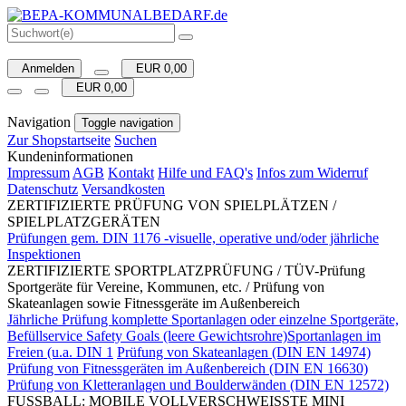
Anmelden
EUR 0,00
EUR 0,00
Navigation
Toggle navigation
Zur Shopstartseite
Suchen
Kundeninformationen
Impressum
AGB
Kontakt
Hilfe und FAQ's
Infos zum Widerruf
Datenschutz
Versandkosten
ZERTIFIZIERTE PRÜFUNG VON SPIELPLÄTZEN /
SPIELPLATZGERÄTEN
Prüfungen gem. DIN 1176 -visuelle, operative und/oder jährliche
Inspektionen
ZERTIFIZIERTE SPORTPLATZPRÜFUNG / TÜV-Prüfung
Sportgeräte für Vereine, Kommunen, etc. / Prüfung von
Skateanlagen sowie Fitnessgeräte im Außenbereich
Jährliche Prüfung komplette Sportanlagen oder einzelne Sportgeräte,
Befüllservice Safety Goals (leere Gewichtsrohre)Sportanlagen im
Freien (u.a. DIN 1
Prüfung von Skateanlagen (DIN EN 14974)
Prüfung von Fitnessgeräten im Außenbereich (DIN EN 16630)
Prüfung von Kletteranlagen und Boulderwänden (DIN EN 12572)
FUSSBALL: MOBILE VOLLVERSCHWEISSTE MINI