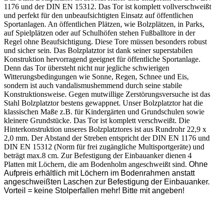
1176 und der DIN EN 15312. Das Tor ist komplett vollverschweißt
und perfekt für den unbeaufsichtigten Einsatz auf öffentlichen
Sportanlagen. An öffentlichen Plätzen, wie Bolzplätzen, in Parks,
auf Spielplätzen oder auf Schulhöfen stehen Fußballtore in der
Regel ohne Beaufsichtigung. Diese Tore müssen besonders robust
und sicher sein. Das Bolzplatztor ist dank seiner superstabilen
Konstruktion hervorragend geeignet für öffentliche Sportanlage.
Denn das Tor übersteht nicht nur jegliche schwierigen
Witterungsbedingungen wie Sonne, Regen, Schnee und Eis,
sondern ist auch vandalismushemmend durch seine stabile
Konstruktionsweise. Gegen mutwillige Zerstörungsversuche ist das
Stahl Bolzplatztor bestens gewappnet. Unser Bolzplatztor hat die
klassischen Maße z.B. für Kindergärten und Grundschulen sowie
kleinere Grundstücke. Das Tor ist komplett verschweißt. Die
Hinterkonstruktion unseres Bolzplatztores ist aus Rundrohr 22,9 x
2,0 mm. Der Abstand der Streben entspricht der DIN EN 1176 und
DIN EN 15312 (Norm für frei zugängliche Multisportgeräte) und
beträgt max.8 cm. Zur Befestigung der Einbauanker dienen 4
Platten mit Löchern, die am Bodenholm angeschweißt sind.
Ohne
Aufpreis erhältlich mit Löchern im Bodenrahmen anstatt
angeschweißten Laschen zur Befestigung der Einbauanker.
Vorteil = keine Stolperfallen mehr! Bitte mit angeben!