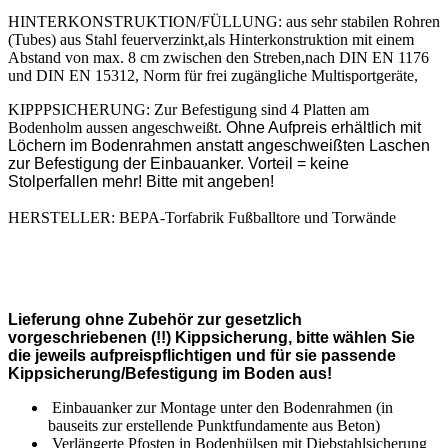
HINTERKONSTRUKTION/FÜLLUNG: aus sehr stabilen Rohren
(Tubes) aus Stahl feuerverzinkt,als Hinterkonstruktion mit einem
Abstand von max. 8 cm zwischen den Streben,nach DIN EN 1176
und DIN EN 15312, Norm für frei zugängliche Multisportgeräte,
KIPPPSICHERUNG: Zur Befestigung sind 4 Platten am
Bodenholm aussen angeschweißt.
Ohne Aufpreis erhältlich mit
Löchern im Bodenrahmen anstatt angeschweißten Laschen
zur Befestigung der Einbauanker. Vorteil = keine
Stolperfallen mehr! Bitte mit angeben!
HERSTELLER: BEPA-Torfabrik Fußballtore und Torwände
Lieferung ohne Zubehör zur gesetzlich
vorgeschriebenen (!!) Kippsicherung, bitte wählen Sie
die jeweils aufpreispflichtigen und für sie passende
Kippsicherung/Befestigung im Boden aus!
Einbauanker zur Montage unter den Bodenrahmen (in
bauseits zur erstellende Punktfundamente aus Beton)
Verlängerte Pfosten in Bodenhülsen mit Diebstahlsicherung