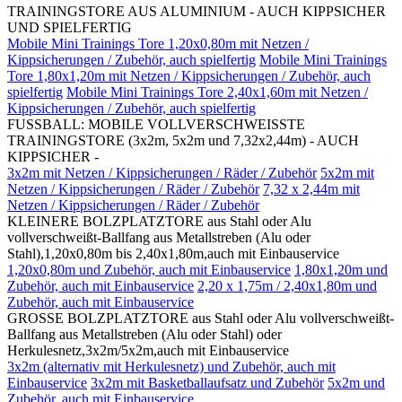
TRAININGSTORE AUS ALUMINIUM - AUCH KIPPSICHER
UND SPIELFERTIG
Mobile Mini Trainings Tore 1,20x0,80m mit Netzen /
Kippsicherungen / Zubehör, auch spielfertig
Mobile Mini Trainings
Tore 1,80x1,20m mit Netzen / Kippsicherungen / Zubehör, auch
spielfertig
Mobile Mini Trainings Tore 2,40x1,60m mit Netzen /
Kippsicherungen / Zubehör, auch spielfertig
FUSSBALL: MOBILE VOLLVERSCHWEISSTE
TRAININGSTORE (3x2m, 5x2m und 7,32x2,44m) - AUCH
KIPPSICHER -
3x2m mit Netzen / Kippsicherungen / Räder / Zubehör
5x2m mit
Netzen / Kippsicherungen / Räder / Zubehör
7,32 x 2,44m mit
Netzen / Kippsicherungen / Räder / Zubehör
KLEINERE BOLZPLATZTORE aus Stahl oder Alu
vollverschweißt-Ballfang aus Metallstreben (Alu oder
Stahl),1,20x0,80m bis 2,40x1,80m,auch mit Einbauservice
1,20x0,80m und Zubehör, auch mit Einbauservice
1,80x1,20m und
Zubehör, auch mit Einbauservice
2,20 x 1,75m / 2,40x1,80m und
Zubehör, auch mit Einbauservice
GROSSE BOLZPLATZTORE aus Stahl oder Alu vollverschweißt-
Ballfang aus Metallstreben (Alu oder Stahl) oder
Herkulesnetz,3x2m/5x2m,auch mit Einbauservice
3x2m (alternativ mit Herkulesnetz) und Zubehör, auch mit
Einbauservice
3x2m mit Basketballaufsatz und Zubehör
5x2m und
Zubehör, auch mit Einbauservice