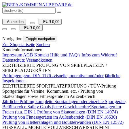
Anmelden
EUR 0,00
EUR 0,00
Navigation
Toggle navigation
Zur Shopstartseite
Suchen
Kundeninformationen
Impressum
AGB
Kontakt
Hilfe und FAQ's
Infos zum Widerruf
Datenschutz
Versandkosten
ZERTIFIZIERTE PRÜFUNG VON SPIELPLÄTZEN /
SPIELPLATZGERÄTEN
Prüfungen gem. DIN 1176 -visuelle, operative und/oder jährliche
Inspektionen
ZERTIFIZIERTE SPORTPLATZPRÜFUNG / TÜV-Prüfung
Sportgeräte für Vereine, Kommunen, etc. / Prüfung von
Skateanlagen sowie Fitnessgeräte im Außenbereich
Jährliche Prüfung komplette Sportanlagen oder einzelne Sportgeräte,
Befüllservice Safety Goals (leere Gewichtsrohre)Sportanlagen im
Freien (u.a. DIN 1
Prüfung von Skateanlagen (DIN EN 14974)
Prüfung von Fitnessgeräten im Außenbereich (DIN EN 16630)
Prüfung von Kletteranlagen und Boulderwänden (DIN EN 12572)
FUSSBALL: MOBILE VOLLVERSCHWEISSTE MINI