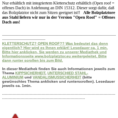
Nur erhältlich mit integriertem Kletterschutz erhältlich (Open roof =
offenes Dach) in Anlehnung an DIN 15312. Dieser sorgt dafür, daß
das Bolzplatztor nicht zum Sitzen geeignet ist!!
Alle Bolzplatztore
aus Stahl liefern wir nur in der Version "Open Roof" = Offenes
Dach aus!
------------------------------------------------------------------------------------------------------------
-----------------------------------------
KLETTERSCHUTZ? OPEN ROOF?? Was bedeutet das denn
eigentlich? Hier wird es Ihnen erklärt! Lesedauer ca. 1 min.
Bitte hier anklicken, Sie werden zu unserer Mediathek und
Informationsseite www.bolzplatztor.eu weitergeleitet. Bitte
dann runter scrollen bis zum Bild.
In dieser Mediathek finden Sie auch Informationen jeweils zum
Thema
KIPPSICHERHEIT
,
UNTERSCHIED STAHL-
ALUMINIUM
und
VANDALISMUSSICHERHEIT
(bitte
gewünschtes Thema anklicken und runterscrollen). Lesedauer
jeweils ca. 1min.
--------------------------------------------------------------------------------------
---------------------------------------------------------------