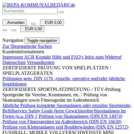
Anmelden
EUR 0,00
EUR 0,00
Navigation
Toggle navigation
Zur Shopstartseite
Suchen
Kundeninformationen
Impressum
AGB
Kontakt
Hilfe und FAQ's
Infos zum Widerruf
Datenschutz
Versandkosten
ZERTIFIZIERTE PRÜFUNG VON SPIELPLÄTZEN /
SPIELPLATZGERÄTEN
Prüfungen gem. DIN 1176 -visuelle, operative und/oder jährliche
Inspektionen
ZERTIFIZIERTE SPORTPLATZPRÜFUNG / TÜV-Prüfung
Sportgeräte für Vereine, Kommunen, etc. / Prüfung von
Skateanlagen sowie Fitnessgeräte im Außenbereich
Jährliche Prüfung komplette Sportanlagen oder einzelne Sportgeräte,
Befüllservice Safety Goals (leere Gewichtsrohre)Sportanlagen im
Freien (u.a. DIN 1
Prüfung von Skateanlagen (DIN EN 14974)
Prüfung von Fitnessgeräten im Außenbereich (DIN EN 16630)
Prüfung von Kletteranlagen und Boulderwänden (DIN EN 12572)
FUSSBALL: MOBILE VOLLVERSCHWEISSTE MINI