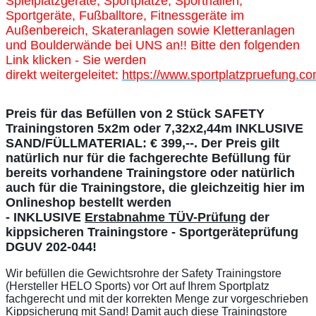
Spielplatzgeräte, Sportplätze, Sporthallen,
Sportgeräte, Fußballtore, Fitnessgeräte im
Außenbereich, Skateranlagen sowie Kletteranlagen
und Boulderwände bei UNS an!! Bitte den folgenden
Link klicken - Sie werden
direkt weitergeleitet:
https://www.sportplatzpruefung.co
Preis für das Befüllen von 2 Stück SAFETY
Trainingstoren 5x2m oder 7,32x2,44m INKLUSIVE
SAND/FÜLLMATERIAL: € 399,--. Der Preis gilt
natürlich nur für die fachgerechte Befüllung für
bereits vorhandene Trainingstore oder natürlich
auch für die Trainingstore, die gleichzeitig hier im
Onlineshop bestellt werden
- INKLUSIVE
Erstabnahme TÜV-Prüfung
der
kippsicheren Trainingstore - Sportgeräteprüfung
DGUV 202-044!
Wir befüllen die Gewichtsrohre der Safety Trainingstore
(Hersteller HELO Sports) vor Ort auf Ihrem Sportplatz
fachgerecht und mit der korrekten Menge zur vorgeschrieben
Kippsicherung mit Sand! Damit auch diese Trainingstore