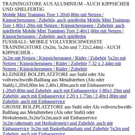
TRAININGSTORE AUS ALUMINIUM - AUCH KIPPSICHER
UND SPIELFERTIG
Mobile Mini Trainings Tore 1,20x0,80m mit Netzen /
Kippsicherungen / Zubehör, auch spielfertig
Mobile Mini Trainings
Tore 1,80x1,20m mit Netzen / Kippsicherungen / Zubehör, auch
spielfertig
Mobile Mini Trainings Tore 2,40x1,60m mit Netzen /
Kippsicherungen / Zubehör, auch spielfertig
FUSSBALL: MOBILE VOLLVERSCHWEISSTE
TRAININGSTORE (3x2m, 5x2m und 7,32x2,44m) - AUCH
KIPPSICHER -
3x2m mit Netzen / Kippsicherungen / Räder / Zubehör
5x2m mit
Netzen / Kippsicherungen / Räder / Zubehör
7,32 x 2,44m mit
Netzen / Kippsicherungen / Räder / Zubehör
KLEINERE BOLZPLATZTORE aus Stahl oder Alu
vollverschweißt-Ballfang aus Metallstreben (Alu oder
Stahl),1,20x0,80m bis 2,40x1,80m,auch mit Einbauservice
1,20x0,80m und Zubehör, auch mit Einbauservice
1,80x1,20m und
Zubehör, auch mit Einbauservice
2,20 x 1,75m / 2,40x1,80m und
Zubehör, auch mit Einbauservice
GROSSE BOLZPLATZTORE aus Stahl oder Alu vollverschweißt-
Ballfang aus Metallstreben (Alu oder Stahl) oder
Herkulesnetz,3x2m/5x2m,auch mit Einbauservice
3x2m (alternativ mit Herkulesnetz) und Zubehör, auch mit
Einbauservice
3x2m mit Basketballaufsatz und Zubehör
5x2m und
Zubehör, auch mit Einbauservice