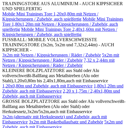
TRAININGSTORE AUS ALUMINIUM - AUCH KIPPSICHER
UND SPIELFERTIG
Mobile Mini Trainings Tore 1,20x0,80m mit Netzen /
Kippsicherungen / Zubehör, auch spielfertig
Mobile Mini Trainings
Tore 1,80x1,20m mit Netzen / Kippsicherungen / Zubehör, auch
spielfertig
Mobile Mini Trainings Tore 2,40x1,60m mit Netzen /
Kippsicherungen / Zubehör, auch spielfertig
FUSSBALL: MOBILE VOLLVERSCHWEISSTE
TRAININGSTORE (3x2m, 5x2m und 7,32x2,44m) - AUCH
KIPPSICHER -
3x2m mit Netzen / Kippsicherungen / Räder / Zubehör
5x2m mit
Netzen / Kippsicherungen / Räder / Zubehör
7,32 x 2,44m mit
Netzen / Kippsicherungen / Räder / Zubehör
KLEINERE BOLZPLATZTORE aus Stahl oder Alu
vollverschweißt-Ballfang aus Metallstreben (Alu oder
Stahl),1,20x0,80m bis 2,40x1,80m,auch mit Einbauservice
1,20x0,80m und Zubehör, auch mit Einbauservice
1,80x1,20m und
Zubehör, auch mit Einbauservice
2,20 x 1,75m / 2,40x1,80m und
Zubehör, auch mit Einbauservice
GROSSE BOLZPLATZTORE aus Stahl oder Alu vollverschweißt-
Ballfang aus Metallstreben (Alu oder Stahl) oder
Herkulesnetz,3x2m/5x2m,auch mit Einbauservice
3x2m (alternativ mit Herkulesnetz) und Zubehör, auch mit
Einbauservice
3x2m mit Basketballaufsatz und Zubehör
5x2m und
Zubehör, auch mit Einbauservice