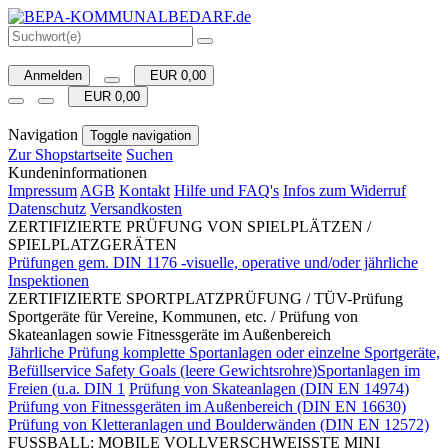
Anmelden
EUR 0,00
EUR 0,00
Navigation
Toggle navigation
Zur Shopstartseite
Suchen
Kundeninformationen
Impressum
AGB
Kontakt
Hilfe und FAQ's
Infos zum Widerruf
Datenschutz
Versandkosten
ZERTIFIZIERTE PRÜFUNG VON SPIELPLÄTZEN /
SPIELPLATZGERÄTEN
Prüfungen gem. DIN 1176 -visuelle, operative und/oder jährliche
Inspektionen
ZERTIFIZIERTE SPORTPLATZPRÜFUNG / TÜV-Prüfung
Sportgeräte für Vereine, Kommunen, etc. / Prüfung von
Skateanlagen sowie Fitnessgeräte im Außenbereich
Jährliche Prüfung komplette Sportanlagen oder einzelne Sportgeräte,
Befüllservice Safety Goals (leere Gewichtsrohre)Sportanlagen im
Freien (u.a. DIN 1
Prüfung von Skateanlagen (DIN EN 14974)
Prüfung von Fitnessgeräten im Außenbereich (DIN EN 16630)
Prüfung von Kletteranlagen und Boulderwänden (DIN EN 12572)
FUSSBALL: MOBILE VOLLVERSCHWEISSTE MINI