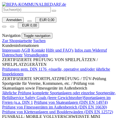
Anmelden
EUR 0,00
EUR 0,00
Navigation
Toggle navigation
Zur Shopstartseite
Suchen
Kundeninformationen
Impressum
AGB
Kontakt
Hilfe und FAQ's
Infos zum Widerruf
Datenschutz
Versandkosten
ZERTIFIZIERTE PRÜFUNG VON SPIELPLÄTZEN /
SPIELPLATZGERÄTEN
Prüfungen gem. DIN 1176 -visuelle, operative und/oder jährliche
Inspektionen
ZERTIFIZIERTE SPORTPLATZPRÜFUNG / TÜV-Prüfung
Sportgeräte für Vereine, Kommunen, etc. / Prüfung von
Skateanlagen sowie Fitnessgeräte im Außenbereich
Jährliche Prüfung komplette Sportanlagen oder einzelne Sportgeräte,
Befüllservice Safety Goals (leere Gewichtsrohre)Sportanlagen im
Freien (u.a. DIN 1
Prüfung von Skateanlagen (DIN EN 14974)
Prüfung von Fitnessgeräten im Außenbereich (DIN EN 16630)
Prüfung von Kletteranlagen und Boulderwänden (DIN EN 12572)
FUSSBALL: MOBILE VOLLVERSCHWEISSTE MINI