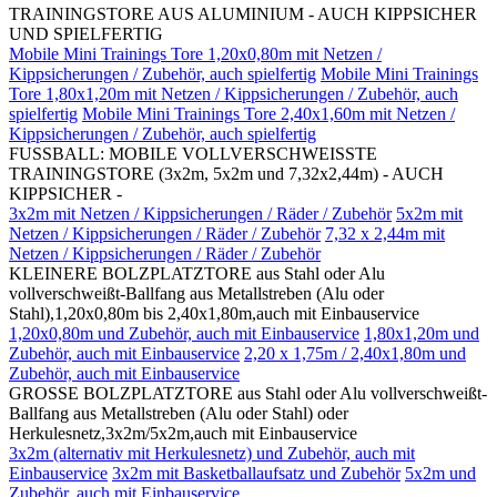
TRAININGSTORE AUS ALUMINIUM - AUCH KIPPSICHER
UND SPIELFERTIG
Mobile Mini Trainings Tore 1,20x0,80m mit Netzen /
Kippsicherungen / Zubehör, auch spielfertig
Mobile Mini Trainings
Tore 1,80x1,20m mit Netzen / Kippsicherungen / Zubehör, auch
spielfertig
Mobile Mini Trainings Tore 2,40x1,60m mit Netzen /
Kippsicherungen / Zubehör, auch spielfertig
FUSSBALL: MOBILE VOLLVERSCHWEISSTE
TRAININGSTORE (3x2m, 5x2m und 7,32x2,44m) - AUCH
KIPPSICHER -
3x2m mit Netzen / Kippsicherungen / Räder / Zubehör
5x2m mit
Netzen / Kippsicherungen / Räder / Zubehör
7,32 x 2,44m mit
Netzen / Kippsicherungen / Räder / Zubehör
KLEINERE BOLZPLATZTORE aus Stahl oder Alu
vollverschweißt-Ballfang aus Metallstreben (Alu oder
Stahl),1,20x0,80m bis 2,40x1,80m,auch mit Einbauservice
1,20x0,80m und Zubehör, auch mit Einbauservice
1,80x1,20m und
Zubehör, auch mit Einbauservice
2,20 x 1,75m / 2,40x1,80m und
Zubehör, auch mit Einbauservice
GROSSE BOLZPLATZTORE aus Stahl oder Alu vollverschweißt-
Ballfang aus Metallstreben (Alu oder Stahl) oder
Herkulesnetz,3x2m/5x2m,auch mit Einbauservice
3x2m (alternativ mit Herkulesnetz) und Zubehör, auch mit
Einbauservice
3x2m mit Basketballaufsatz und Zubehör
5x2m und
Zubehör, auch mit Einbauservice