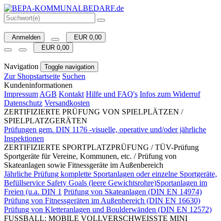
Anmelden
EUR 0,00
EUR 0,00
Navigation
Toggle navigation
Zur Shopstartseite
Suchen
Kundeninformationen
Impressum
AGB
Kontakt
Hilfe und FAQ's
Infos zum Widerruf
Datenschutz
Versandkosten
ZERTIFIZIERTE PRÜFUNG VON SPIELPLÄTZEN /
SPIELPLATZGERÄTEN
Prüfungen gem. DIN 1176 -visuelle, operative und/oder jährliche
Inspektionen
ZERTIFIZIERTE SPORTPLATZPRÜFUNG / TÜV-Prüfung
Sportgeräte für Vereine, Kommunen, etc. / Prüfung von
Skateanlagen sowie Fitnessgeräte im Außenbereich
Jährliche Prüfung komplette Sportanlagen oder einzelne Sportgeräte,
Befüllservice Safety Goals (leere Gewichtsrohre)Sportanlagen im
Freien (u.a. DIN 1
Prüfung von Skateanlagen (DIN EN 14974)
Prüfung von Fitnessgeräten im Außenbereich (DIN EN 16630)
Prüfung von Kletteranlagen und Boulderwänden (DIN EN 12572)
FUSSBALL: MOBILE VOLLVERSCHWEISSTE MINI