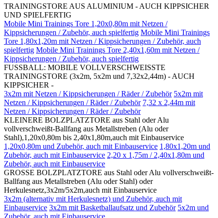
TRAININGSTORE AUS ALUMINIUM - AUCH KIPPSICHER
UND SPIELFERTIG
Mobile Mini Trainings Tore 1,20x0,80m mit Netzen /
Kippsicherungen / Zubehör, auch spielfertig
Mobile Mini Trainings
Tore 1,80x1,20m mit Netzen / Kippsicherungen / Zubehör, auch
spielfertig
Mobile Mini Trainings Tore 2,40x1,60m mit Netzen /
Kippsicherungen / Zubehör, auch spielfertig
FUSSBALL: MOBILE VOLLVERSCHWEISSTE
TRAININGSTORE (3x2m, 5x2m und 7,32x2,44m) - AUCH
KIPPSICHER -
3x2m mit Netzen / Kippsicherungen / Räder / Zubehör
5x2m mit
Netzen / Kippsicherungen / Räder / Zubehör
7,32 x 2,44m mit
Netzen / Kippsicherungen / Räder / Zubehör
KLEINERE BOLZPLATZTORE aus Stahl oder Alu
vollverschweißt-Ballfang aus Metallstreben (Alu oder
Stahl),1,20x0,80m bis 2,40x1,80m,auch mit Einbauservice
1,20x0,80m und Zubehör, auch mit Einbauservice
1,80x1,20m und
Zubehör, auch mit Einbauservice
2,20 x 1,75m / 2,40x1,80m und
Zubehör, auch mit Einbauservice
GROSSE BOLZPLATZTORE aus Stahl oder Alu vollverschweißt-
Ballfang aus Metallstreben (Alu oder Stahl) oder
Herkulesnetz,3x2m/5x2m,auch mit Einbauservice
3x2m (alternativ mit Herkulesnetz) und Zubehör, auch mit
Einbauservice
3x2m mit Basketballaufsatz und Zubehör
5x2m und
Zubehör, auch mit Einbauservice