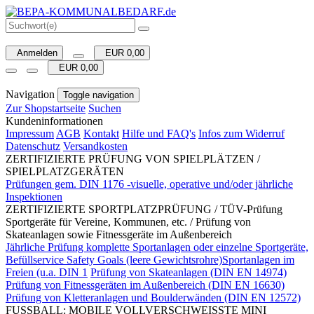
Anmelden
EUR 0,00
EUR 0,00
Navigation
Toggle navigation
Zur Shopstartseite
Suchen
Kundeninformationen
Impressum
AGB
Kontakt
Hilfe und FAQ's
Infos zum Widerruf
Datenschutz
Versandkosten
ZERTIFIZIERTE PRÜFUNG VON SPIELPLÄTZEN /
SPIELPLATZGERÄTEN
Prüfungen gem. DIN 1176 -visuelle, operative und/oder jährliche
Inspektionen
ZERTIFIZIERTE SPORTPLATZPRÜFUNG / TÜV-Prüfung
Sportgeräte für Vereine, Kommunen, etc. / Prüfung von
Skateanlagen sowie Fitnessgeräte im Außenbereich
Jährliche Prüfung komplette Sportanlagen oder einzelne Sportgeräte,
Befüllservice Safety Goals (leere Gewichtsrohre)Sportanlagen im
Freien (u.a. DIN 1
Prüfung von Skateanlagen (DIN EN 14974)
Prüfung von Fitnessgeräten im Außenbereich (DIN EN 16630)
Prüfung von Kletteranlagen und Boulderwänden (DIN EN 12572)
FUSSBALL: MOBILE VOLLVERSCHWEISSTE MINI