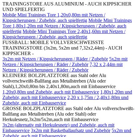
TRAININGSTORE AUS ALUMINIUM - AUCH KIPPSICHER
UND SPIELFERTIG
Mobile Mini Trainings Tore 1,20x0,80m mit Netzen /
Kippsicherungen / Zubehör, auch spielfertig
Mobile Mini Trainings
Tore 1,80x1,20m mit Netzen / Kippsicherungen / Zubehör, auch
spielfertig
Mobile Mini Trainings Tore 2,40x1,60m mit Netzen /
Kippsicherungen / Zubehör, auch spielfertig
FUSSBALL: MOBILE VOLLVERSCHWEISSTE
TRAININGSTORE (3x2m, 5x2m und 7,32x2,44m) - AUCH
KIPPSICHER -
3x2m mit Netzen / Kippsicherungen / Räder / Zubehör
5x2m mit
Netzen / Kippsicherungen / Räder / Zubehör
7,32 x 2,44m mit
Netzen / Kippsicherungen / Räder / Zubehör
KLEINERE BOLZPLATZTORE aus Stahl oder Alu
vollverschweißt-Ballfang aus Metallstreben (Alu oder
Stahl),1,20x0,80m bis 2,40x1,80m,auch mit Einbauservice
1,20x0,80m und Zubehör, auch mit Einbauservice
1,80x1,20m und
Zubehör, auch mit Einbauservice
2,20 x 1,75m / 2,40x1,80m und
Zubehör, auch mit Einbauservice
GROSSE BOLZPLATZTORE aus Stahl oder Alu vollverschweißt-
Ballfang aus Metallstreben (Alu oder Stahl) oder
Herkulesnetz,3x2m/5x2m,auch mit Einbauservice
3x2m (alternativ mit Herkulesnetz) und Zubehör, auch mit
Einbauservice
3x2m mit Basketballaufsatz und Zubehör
5x2m und
Zubehör, auch mit Einbauservice