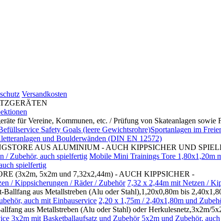
schutz
Versandkosten
LATZGERÄTEN
pektionen
r Vereine, Kommunen, etc. / Prüfung von Skateanlagen sowie Fit
Befüllservice Safety Goals (leere Gewichtsrohre)Sportanlagen im Freie
letteranlagen und Boulderwänden (DIN EN 12572)
GSTORE AUS ALUMINIUM - AUCH KIPPSICHER UND SPIEL
/ Zubehör, auch spielfertig
Mobile Mini Trainings Tore 1,80x1,20m mi
uch spielfertig
3x2m, 5x2m und 7,32x2,44m) - AUCH KIPPSICHER -
en / Kippsicherungen / Räder / Zubehör
7,32 x 2,44m mit Netzen / Ki
fang aus Metallstreben (Alu oder Stahl),1,20x0,80m bis 2,40x1,80
behör, auch mit Einbauservice
2,20 x 1,75m / 2,40x1,80m und Zubehö
ng aus Metallstreben (Alu oder Stahl) oder Herkulesnetz,3x2m/5x2
ice
3x2m mit Basketballaufsatz und Zubehör
5x2m und Zubehör, auch 