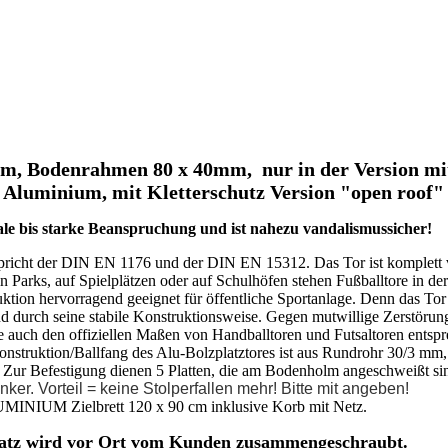
120mm, Bodenrahmen 80 x 40mm, nur in der Version
us Aluminium, mit Kletterschutz Version "open roof
male bis starke Beanspruchung und ist nahezu vandalismussicher!
tspricht der DIN EN 1176 und der DIN EN 15312. Das Tor ist komplett v
 in Parks, auf Spielplätzen oder auf Schulhöfen stehen Fußballtore in 
truktion hervorragend geeignet für öffentliche Sportanlage. Denn das To
durch seine stabile Konstruktionsweise. Gegen mutwillige Zerstörung
e auch den offiziellen Maßen von Handballtoren und Futsaltoren entspr
onstruktion/Ballfang des Alu-Bolzplatztores ist aus Rundrohr 30/3 m
m. Zur Befestigung dienen 5 Platten, die am Bodenholm angeschweißt si
r. Vorteil = keine Stolperfallen mehr! Bitte mit angeben!
UMINIUM Zielbrett 120 x 90 cm inklusive Korb mit Netz.
Aufsatz wird vor Ort vom Kunden zusammengeschraubt.