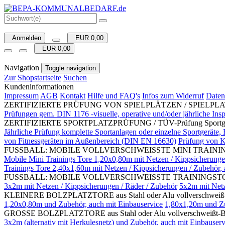
Anmelden
EUR 0,00
EUR 0,00
Navigation
Toggle navigation
Zur Shopstartseite
Suchen
Kundeninformationen
Impressum
AGB
Kontakt
Hilfe und FAQ's
Infos zum Widerruf
Daten
ZERTIFIZIERTE PRÜFUNG VON SPIELPLÄTZEN / SPIELP
Prüfungen gem. DIN 1176 -visuelle, operative und/oder jährliche Ins
ZERTIFIZIERTE SPORTPLATZPRÜFUNG / TÜV-Prüfung Sportgeräte fü
Jährliche Prüfung komplette Sportanlagen oder einzelne Sportgeräte, 
von Fitnessgeräten im Außenbereich (DIN EN 16630)
Prüfung von K
FUSSBALL: MOBILE VOLLVERSCHWEISSTE MINI TRAININ
Mobile Mini Trainings Tore 1,20x0,80m mit Netzen / Kippsicherungen 
Trainings Tore 2,40x1,60m mit Netzen / Kippsicherungen / Zubehör, a
FUSSBALL: MOBILE VOLLVERSCHWEISSTE TRAININGSTORE (
3x2m mit Netzen / Kippsicherungen / Räder / Zubehör
5x2m mit Netz
KLEINERE BOLZPLATZTORE aus Stahl oder Alu vollverschweißt-Ball
1,20x0,80m und Zubehör, auch mit Einbauservice
1,80x1,20m und Zu
GROSSE BOLZPLATZTORE aus Stahl oder Alu vollverschweißt-Ballfa
3x2m (alternativ mit Herkulesnetz) und Zubehör, auch mit Einbauserv