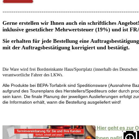
-------------------------------------------------------------------------
Gerne erstellen wir Ihnen auch ein schriftliches Angebo
inklusive gesetzlicher Mehrwertsteuer (19%) und ist
Sie erhalten für jede Bestellung eine Auftragsbestätigun
mit der Auftragsbestätigung korrigiert und bestätigt.
Die Ware wird frei Bordsteinkante Haus/Sportplatz (innerhalb des Deutschen 
verantwortliche Fahrer des LKWs.
Alle Produkte bei BEPA-Torfabrik sind Speditionsware (Ausnahme Bazo
aufgrund des Tourenplans des Herstellers/Spediteurs oder durch produ
sein kann. Die finale Planung der jeweiligen Auslieferungen erfolgt z
die Information erhält, wann die Bestellung ausgeliefert wird!
Hier geht es zur 
Ihnen paßt!