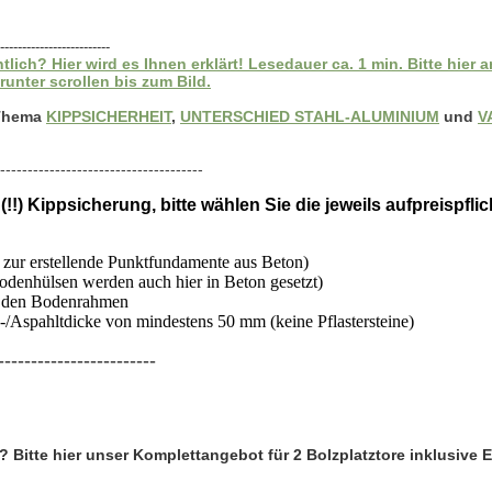
-------------------------
 Hier wird es Ihnen erklärt! Lesedauer ca. 1 min. Bitte hier a
runter scrollen bis zum Bild.
 Thema
KIPPSICHERHEIT
,
UNTERSCHIED STAHL-ALUMINIUM
und
V
-------------------------------------
!) Kippsicherung, bitte wählen Sie die jeweils aufpreispfl
zur erstellende Punktfundamente aus Beton)
odenhülsen werden auch hier in Beton gesetzt)
r den Bodenrahmen
/Aspahltdicke von mindestens 50 mm (keine Pflastersteine)
------------------------
 Bitte hier unser Komplettangebot für 2 Bolzplatztore inklusive 