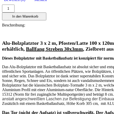
In den Warenkorb
Beschreibung:
Alu-Bolzplatztor 3 x 2 m, Pfosten/Latte 100 x 
erhältlich,
Ballfang Streben 30x3mm
, Zielbrett a
Dieses Bolzplatztor mit Basketballaufsatz ist konzipiert für nor
Das Alu-Bolzplatztor mit Basketballaufsatz ist absolut sicher und en
öffentlichen Sportanlagen. An öffentlichen Plätzen, wie Bolzplätzen,
und sicher sein. Das Bolzplatztor ist dank seiner superstabilen Kons
Sonne, Regen, Schnee und Eis, sondern ist auch vandalismushemmend 
Bolzplatztor hat die klassischen Bolzplatz-Tormaße 3 m x 2 m, welch
Aluminium Profil mit einer Aluminium-natur Oberfläche. Die Hinterk
15312 (Norm für frei zugängliche Multisportgeräte) und beträgt 8 c
anstatt angeschweißten Laschen zur Befestigung der Einbauanke
Zusätzlich mit einem Basketballaufsatz, Höhe Korb 305 cm, mit AL
Das Tor (nicht der Aufsatz) ist vollverschweißt. Der 