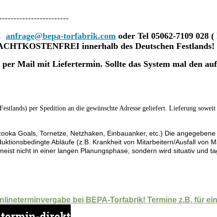
------------------------
t!
anfrage@bepa-torfabrik.com
oder Tel 05062-7109 028 
 FRACHTKOSTENFREI innerhalb des Deutschen Festlands!
g per Mail mit Liefertermin. Sollte das System mal den au
Festlands) per Spedition an die gewünschte Adresse geliefert. Lieferung soweit
oka Goals, Tornetze, Netzhaken, Einbauanker, etc.) Die angegebene Lie
ktionsbedingte Abläufe (z.B. Krankheit von Mitarbeitern/Ausfall von M
umeist nicht in einer langen Planungsphase, sondern wird situativ und t
Onlineterminvergabe bei BEPA-Torfabrik! Termine z.B. für 