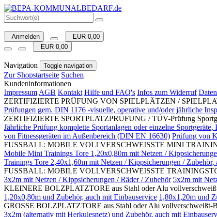
Anmelden
EUR 0,00
EUR 0,00
Navigation
Toggle navigation
Zur Shopstartseite
Suchen
Kundeninformationen
Impressum
AGB
Kontakt
Hilfe und FAQ's
Infos zum Widerruf
Daten
ZERTIFIZIERTE PRÜFUNG VON SPIELPLÄTZEN / SPIELP
Prüfungen gem. DIN 1176 -visuelle, operative und/oder jährliche Ins
ZERTIFIZIERTE SPORTPLATZPRÜFUNG / TÜV-Prüfung Sportgeräte fü
Jährliche Prüfung komplette Sportanlagen oder einzelne Sportgeräte, 
von Fitnessgeräten im Außenbereich (DIN EN 16630)
Prüfung von K
FUSSBALL: MOBILE VOLLVERSCHWEISSTE MINI TRAININ
Mobile Mini Trainings Tore 1,20x0,80m mit Netzen / Kippsicherungen 
Trainings Tore 2,40x1,60m mit Netzen / Kippsicherungen / Zubehör, a
FUSSBALL: MOBILE VOLLVERSCHWEISSTE TRAININGSTORE (
3x2m mit Netzen / Kippsicherungen / Räder / Zubehör
5x2m mit Netz
KLEINERE BOLZPLATZTORE aus Stahl oder Alu vollverschweißt-Ball
1,20x0,80m und Zubehör, auch mit Einbauservice
1,80x1,20m und Zu
GROSSE BOLZPLATZTORE aus Stahl oder Alu vollverschweißt-Ballfa
3x2m (alternativ mit Herkulesnetz) und Zubehör, auch mit Einbauserv