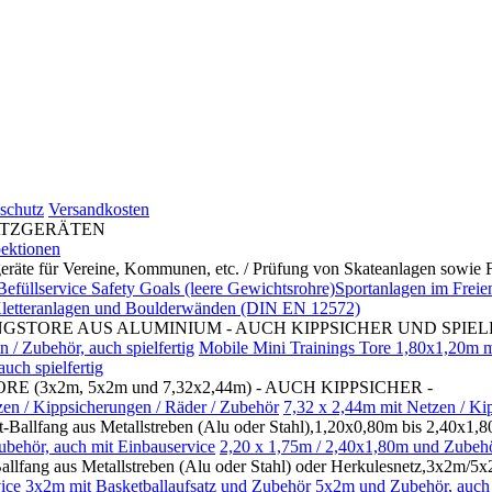
schutz
Versandkosten
LATZGERÄTEN
pektionen
r Vereine, Kommunen, etc. / Prüfung von Skateanlagen sowie Fit
Befüllservice Safety Goals (leere Gewichtsrohre)Sportanlagen im Freie
letteranlagen und Boulderwänden (DIN EN 12572)
GSTORE AUS ALUMINIUM - AUCH KIPPSICHER UND SPIEL
/ Zubehör, auch spielfertig
Mobile Mini Trainings Tore 1,80x1,20m mi
uch spielfertig
3x2m, 5x2m und 7,32x2,44m) - AUCH KIPPSICHER -
en / Kippsicherungen / Räder / Zubehör
7,32 x 2,44m mit Netzen / Ki
fang aus Metallstreben (Alu oder Stahl),1,20x0,80m bis 2,40x1,80
behör, auch mit Einbauservice
2,20 x 1,75m / 2,40x1,80m und Zubehö
ng aus Metallstreben (Alu oder Stahl) oder Herkulesnetz,3x2m/5x2
ice
3x2m mit Basketballaufsatz und Zubehör
5x2m und Zubehör, auch 