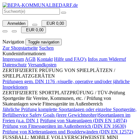
Anmelden
EUR 0,00
EUR 0,00
Navigation
Toggle navigation
Zur Shopstartseite
Suchen
Kundeninformationen
Impressum
AGB
Kontakt
Hilfe und FAQ's
Infos zum Widerruf
Datenschutz
Versandkosten
ZERTIFIZIERTE PRÜFUNG VON SPIELPLÄTZEN /
SPIELPLATZGERÄTEN
Prüfungen gem. DIN 1176 -visuelle, operative und/oder jährliche
Inspektionen
ZERTIFIZIERTE SPORTPLATZPRÜFUNG / TÜV-Prüfung
Sportgeräte für Vereine, Kommunen, etc. / Prüfung von
Skateanlagen sowie Fitnessgeräte im Außenbereich
Jährliche Prüfung komplette Sportanlagen oder einzelne Sportgeräte,
Befüllservice Safety Goals (leere Gewichtsrohre)Sportanlagen im
Freien (u.a. DIN 1
Prüfung von Skateanlagen (DIN EN 14974)
Prüfung von Fitnessgeräten im Außenbereich (DIN EN 16630)
Prüfung von Kletteranlagen und Boulderwänden (DIN EN 12572)
FUSSBALL: MOBILE VOLLVERSCHWEISSTE MINI