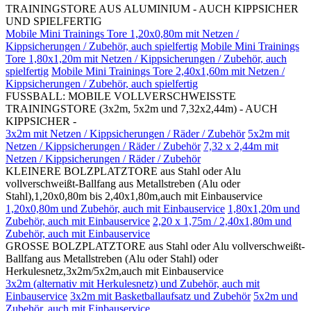
TRAININGSTORE AUS ALUMINIUM - AUCH KIPPSICHER
UND SPIELFERTIG
Mobile Mini Trainings Tore 1,20x0,80m mit Netzen /
Kippsicherungen / Zubehör, auch spielfertig
Mobile Mini Trainings
Tore 1,80x1,20m mit Netzen / Kippsicherungen / Zubehör, auch
spielfertig
Mobile Mini Trainings Tore 2,40x1,60m mit Netzen /
Kippsicherungen / Zubehör, auch spielfertig
FUSSBALL: MOBILE VOLLVERSCHWEISSTE
TRAININGSTORE (3x2m, 5x2m und 7,32x2,44m) - AUCH
KIPPSICHER -
3x2m mit Netzen / Kippsicherungen / Räder / Zubehör
5x2m mit
Netzen / Kippsicherungen / Räder / Zubehör
7,32 x 2,44m mit
Netzen / Kippsicherungen / Räder / Zubehör
KLEINERE BOLZPLATZTORE aus Stahl oder Alu
vollverschweißt-Ballfang aus Metallstreben (Alu oder
Stahl),1,20x0,80m bis 2,40x1,80m,auch mit Einbauservice
1,20x0,80m und Zubehör, auch mit Einbauservice
1,80x1,20m und
Zubehör, auch mit Einbauservice
2,20 x 1,75m / 2,40x1,80m und
Zubehör, auch mit Einbauservice
GROSSE BOLZPLATZTORE aus Stahl oder Alu vollverschweißt-
Ballfang aus Metallstreben (Alu oder Stahl) oder
Herkulesnetz,3x2m/5x2m,auch mit Einbauservice
3x2m (alternativ mit Herkulesnetz) und Zubehör, auch mit
Einbauservice
3x2m mit Basketballaufsatz und Zubehör
5x2m und
Zubehör, auch mit Einbauservice